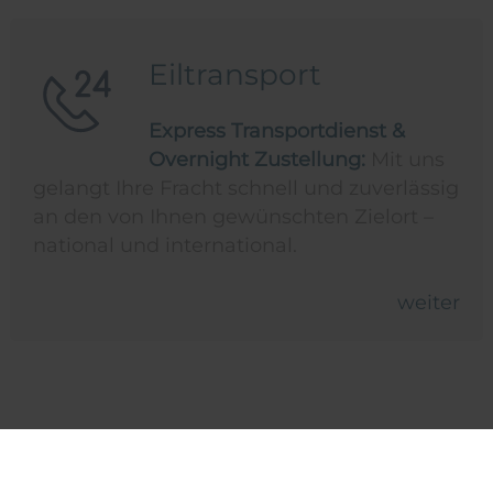
Eiltransport
Express Transportdienst &
Overnight Zustellung:
Mit uns
gelangt Ihre Fracht schnell und zuverlässig
an den von Ihnen gewünschten Zielort –
national und international.
weiter