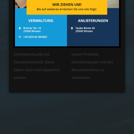
Standard
Analytik
Tools, die wesentliche
Tools, die anonyme Daten
Services und Funktionen
über Website-Nutzung und -
ermöglichen, einschließlich
Funktionalität sammeln. Wir
Identitätsprüfung,
nutzen die Erkenntnisse, um
Servicekontinuität und
unsere Produkte,
Standortsicherheit. Diese
Dienstleistungen und das
Option kann nicht abgelehnt
Benutzererlebnis zu
werden.
verbessern.