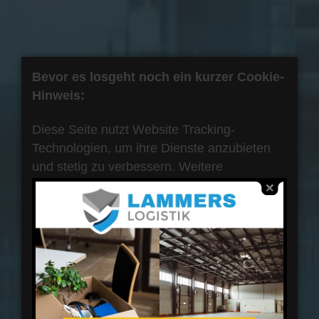
Bevor es losgeht noch ein kurzer Cookie-
Hinweis:
Diese Seite nutzt Website Tracking-
Technologien, um ihre Dienste anzubieten
und stetig zu verbessern. Weitere
Informationen zu Cookies erhalten Sie in
unserer
Datenschutzerklärung
. Sie können
nachfolgend auswählen, ob Sie dem Einsatz
der Tracking-Technologien zustimmen
möchten.
Auswahl bestätigen
Alle akzeptieren